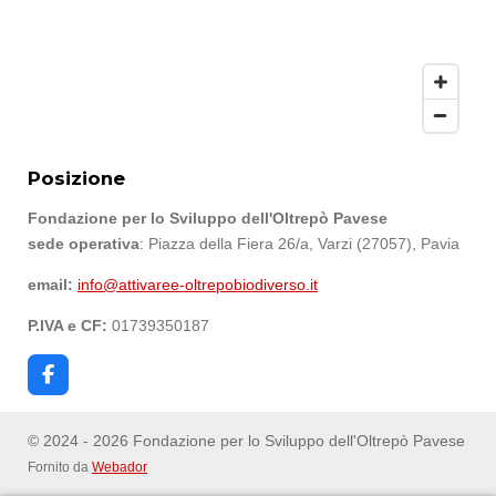
Posizione
Fondazione per lo Sviluppo dell'Oltrepò Pavese
sede operativa
: Piazza della Fiera 26/a, Varzi (27057), Pavia
email:
info@attivaree-oltrepobiodiverso.it
P.IVA e CF:
01739350187
F
a
c
e
© 2024 - 2026 Fondazione per lo Sviluppo dell'Oltrepò Pavese
b
Fornito da
Webador
o
o