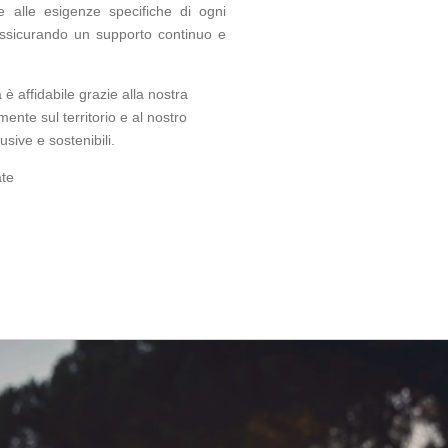
e alle esigenze specifiche di ogni
 assicurando un supporto continuo e
è affidabile grazie alla nostra
ente sul territorio e al nostro
usive e sostenibili.
ate