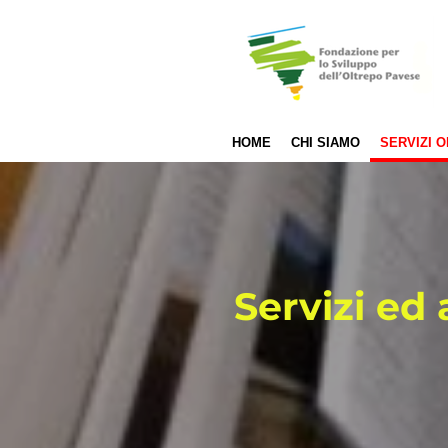
Vai
al
contenuto
principale
HOME
CHI SIAMO
SERVIZI O
Servizi ed