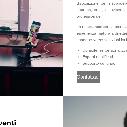
disposizione per risponder
impresa, ente, istituzione
professionale.
La nostra assistenza tecnica 
esperienza maturata direttam
impegno verso soluzioni incl
Consulenze personalizz
Esperti qualificati
Supporto continuo
Contattaci
venti